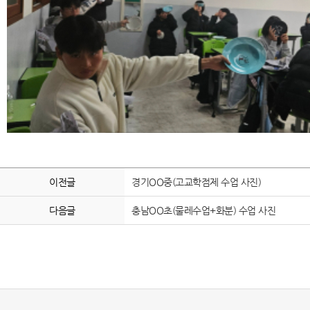
이전글
경기OO중(고교학점제 수업 사진)
다음글
충남OO초(물레수업+화분) 수업 사진