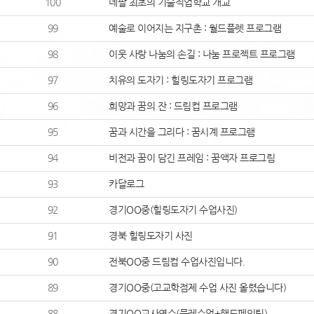
100
네팔 최초의 기술직업학교 개교
99
예술로 이어지는 지구촌 : 월드플렛 프로그램
98
이웃 사랑 나눔의 손길 : 나눔 프로젝트 프로그램
97
치유의 도자기 : 힐링도자기 프로그램
96
희망과 꿈의 잔 : 드림컵 프로그램
95
꿈과 시간을 그리다 : 꿈시계 프로그램
94
비전과 꿈이 담긴 프레임 : 꿈액자 프로그림
93
카달로그
92
경기OO중(힐링도자기 수업사진)
91
경북 힐링도자기 사진
90
전북OO중 드림컵 수업사진입니다.
89
경기OO중(고교학점제 수업 사진 올렸습니다)
88
경기OO교사연수(물레수업+핸드페인팅)