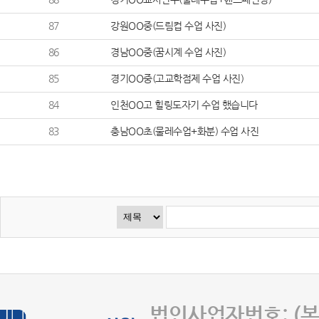
87
강원OO중(드림컵 수업 사진)
86
경남OO중(꿈시계 수업 사진)
85
경기OO중(고교학점제 수업 사진)
84
인천OO고 힐링도자기 수업 했습니다
83
충남OO초(물레수업+화분) 수업 사진
법인사업자번호: (본사